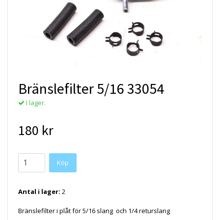
Bränslefilter 5/16 33054
I lager.
180 kr
Antal i lager:
2
Bränslefilter i plåt för 5/16 slang och 1/4 returslang