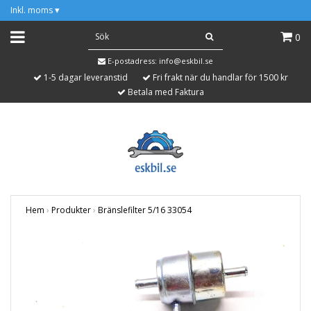
Inkl. moms
▾
0
E-postadress:
info@eskbil.se
1-5 dagar leveranstid
Fri frakt när du handlar för 1500 kr
Betala med Faktura
Hem
›
Produkter
›
Bränslefilter 5/16 33054