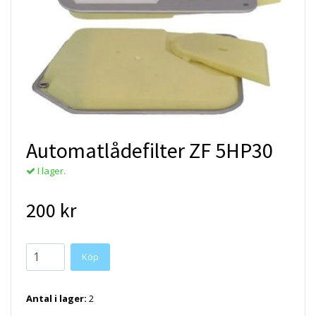
Automatlådefilter ZF 5HP30
I lager.
200 kr
Antal i lager:
2