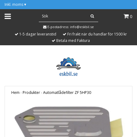
Inkl. moms
▾
0
E-postadress:
info@eskbil.se
1-5 dagar leveranstid
Fri frakt när du handlar för 1500 kr
Betala med Faktura
Hem
›
Produkter
›
Automatlådefilter ZF 5HP30