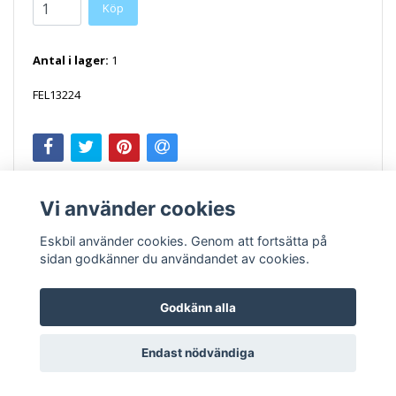
Antal i lager:
1
FEL13224
Vi använder cookies
Eskbil använder cookies. Genom att fortsätta på
sidan godkänner du användandet av cookies.
Godkänn alla
Kontakt
Köpvillkor
Endast nödvändiga
© Copyright 2026 Eskbil.se
Powered by Quickbutik