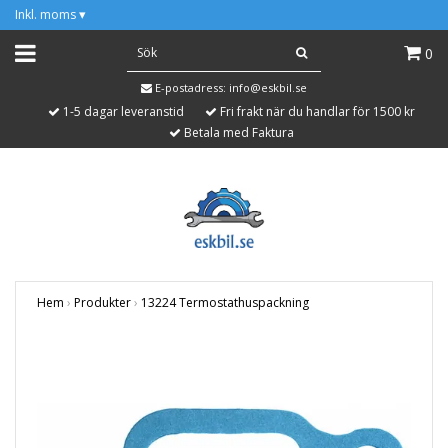
Inkl. moms
▾
0
E-postadress:
info@eskbil.se
1-5 dagar leveranstid
Fri frakt när du handlar för 1500 kr
Betala med Faktura
Hem
›
Produkter
›
13224 Termostathuspackning